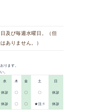
祭日及び毎週水曜日。（但
ではありません。）
。
ております。
さい。
水
木
金
土
日
休診
〇
〇
〇
休診
休診
〇
〇
★注:1
休診