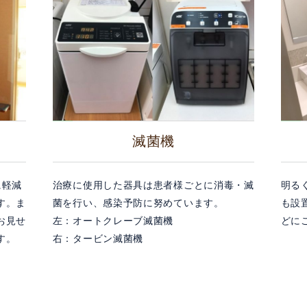
滅菌機
に軽減
治療に使用した器具は患者様ごとに消毒・滅
明る
す。ま
菌を行い、感染予防に努めています。
も設
お見せ
左：オートクレーブ滅菌機
どに
す。
右：タービン滅菌機