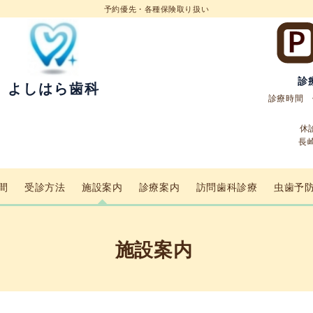
予約優先・各種保険取り扱い
診療
よしはら歯科
診療時間 午前
休
長
間
受診方法
施設案内
診療案内
訪問歯科診療
虫歯予
施設案内