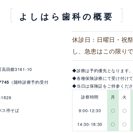
よしはら歯科の概要
休診日：日曜日・祝
し、急患はこの限り
田郷3161-10
◆診療は予約優先となります
◆各種保険診療にて受け付け
7745
（随時診療予約受付
◆当日は保険証をご持参くだ
診察時間
月
火
-1826
バス停そば
9:00-12:30
〇
〇
14:30-18:30
〇
〇